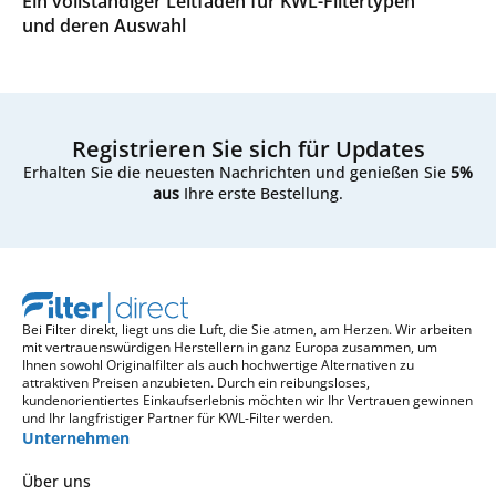
Ein vollständiger Leitfaden für KWL-Filtertypen
und deren Auswahl
Registrieren Sie sich für Updates
Erhalten Sie die neuesten Nachrichten und genießen Sie
5%
aus
Ihre erste Bestellung.
Bei Filter direkt, liegt uns die Luft, die Sie atmen, am Herzen. Wir arbeiten
mit vertrauenswürdigen Herstellern in ganz Europa zusammen, um
Ihnen sowohl Originalfilter als auch hochwertige Alternativen zu
attraktiven Preisen anzubieten. Durch ein reibungsloses,
kundenorientiertes Einkaufserlebnis möchten wir Ihr Vertrauen gewinnen
und Ihr langfristiger Partner für KWL-Filter werden.
Unternehmen
Über uns