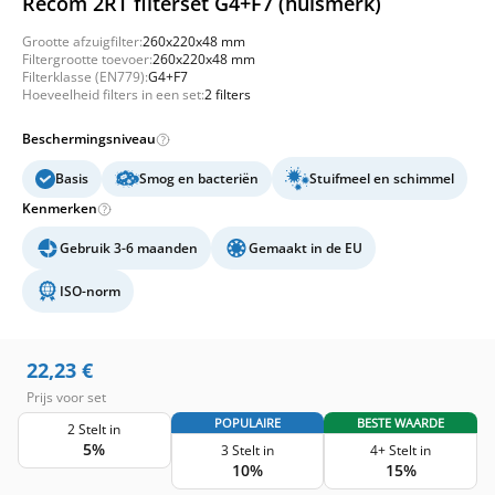
Recom 2RT filterset G4+F7 (huismerk)
Grootte afzuigfilter:
260x220x48 mm
Filtergrootte toevoer:
260x220x48 mm
Filterklasse (EN779):
G4+F7
Hoeveelheid filters in een set:
2 filters
Beschermingsniveau
Basis
Smog en bacteriën
Stuifmeel en schimmel
Kenmerken
Gebruik 3-6 maanden
Gemaakt in de EU
ISO-norm
22,23
€
Prijs voor set
POPULAIRE
BESTE WAARDE
2 Stelt in
5%
3 Stelt in
4+ Stelt in
10%
15%