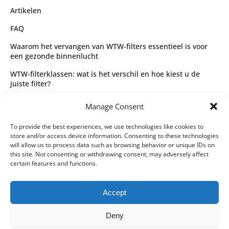
Artikelen
FAQ
Waarom het vervangen van WTW-filters essentieel is voor
een gezonde binnenlucht
WTW-filterklassen: wat is het verschil en hoe kiest u de
juiste filter?
Complete gids voor WTW-filtertypes en het kiezen van de
Manage Consent
juiste filter
Wettelijk
To provide the best experiences, we use technologies like cookies to
store and/or access device information. Consenting to these technologies
Algemene voorwaarden
will allow us to process data such as browsing behavior or unique IDs on
this site. Not consenting or withdrawing consent, may adversely affect
Privacybeleid
certain features and functions.
Leveringspartners
Accept
Betaalmethoden
Deny