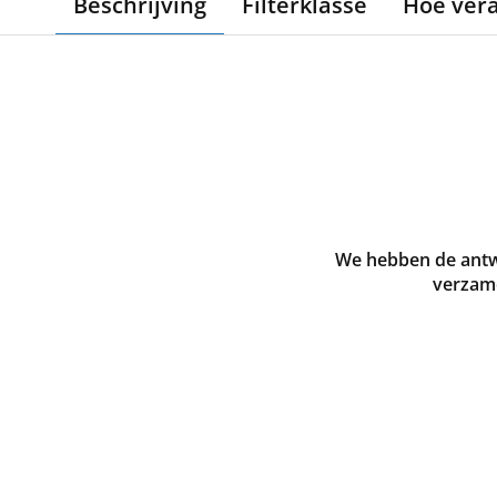
Beschrijving
Filterklasse
Hoe ver
We hebben de antw
verzame