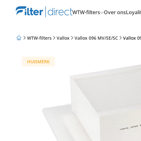
WTW-filters
Over ons
Loyal
WTW-filters
Vallox
Vallox 096 MV/SE/SC
Vallox 0
Over ons
Loyaliteitsprogramma
Artikelen
HUISMERK