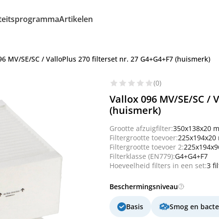
iteitsprogramma
Artikelen
96 MV/SE/SC / ValloPlus 270 filterset nr. 27 G4+G4+F7 (huismerk)
(0)
Vallox 096 MV/SE/SC / V
(huismerk)
Grootte afzuigfilter:
350x138x20 
Filtergrootte toevoer:
225x194x20
Filtergrootte toevoer 2:
225x194x
Filterklasse (EN779):
G4+G4+F7
Hoeveelheid filters in een set:
3 fi
Beschermingsniveau
Basis
Smog en bacte