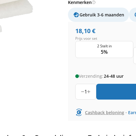
Kenmerken
Gebruik 3-6 maanden
18,10
€
Prijs voor set
2 Stelt in
5%
Verzending:
24-48 uur
1
-
Cashback beloning
Ear