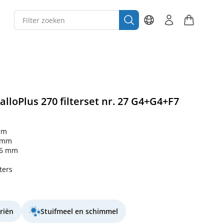
alloPlus 270 filterset nr. 27 G4+G4+F7
mm
 mm
96 mm
lters
riën
Stuifmeel en schimmel