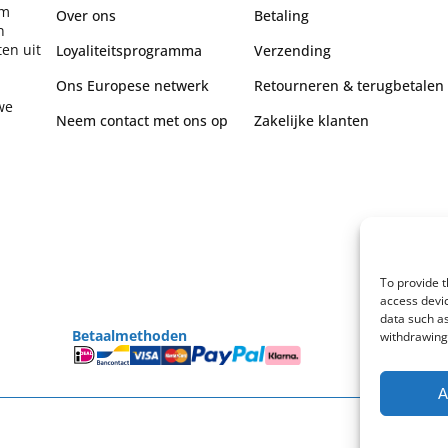
om
Over ons
Betaling
n
en uit
Loyaliteitsprogramma
Verzending
Ons Europese netwerk
Retourneren & terugbetalen
we
Neem contact met ons op
Zakelijke klanten
To provide t
access devic
data such as
Betaalmethoden
withdrawing 
A