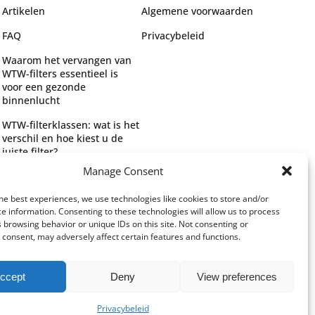
Artikelen
Algemene voorwaarden
FAQ
Privacybeleid
Waarom het vervangen van
WTW-filters essentieel is
voor een gezonde
binnenlucht
WTW-filterklassen: wat is het
verschil en hoe kiest u de
juiste filter?
Manage Consent
Complete gids voor WTW-
filtertypes en het kiezen van
he best experiences, we use technologies like cookies to store and/or
de juiste filter
e information. Consenting to these technologies will allow us to process
 browsing behavior or unique IDs on this site. Not consenting or
consent, may adversely affect certain features and functions.
ccept
Deny
View preferences
Privacybeleid