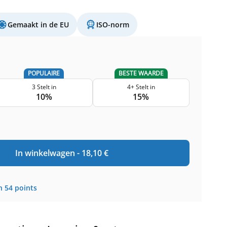
Gemaakt in de EU
ISO-norm
POPULAIRE
BESTE WAARDE
3 Stelt in
4+ Stelt in
10%
15%
In winkelwagen -
18,10
€
n
54
points