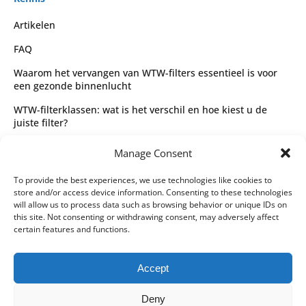
Artikelen
FAQ
Waarom het vervangen van WTW-filters essentieel is voor
een gezonde binnenlucht
WTW-filterklassen: wat is het verschil en hoe kiest u de
juiste filter?
Complete gids voor WTW-filtertypes en het kiezen van de
Manage Consent
juiste filter
Wettelijk
To provide the best experiences, we use technologies like cookies to
store and/or access device information. Consenting to these technologies
Algemene voorwaarden
will allow us to process data such as browsing behavior or unique IDs on
this site. Not consenting or withdrawing consent, may adversely affect
Privacybeleid
certain features and functions.
Leveringspartners
Accept
Betaalmethoden
Deny