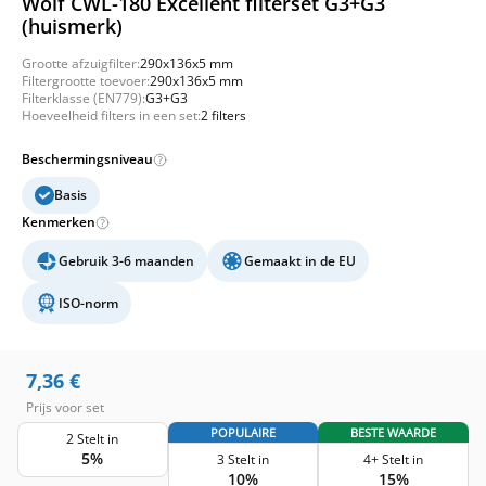
Wolf CWL-180 Excellent filterset G3+G3
(huismerk)
Grootte afzuigfilter:
290x136x5 mm
Filtergrootte toevoer:
290x136x5 mm
Filterklasse (EN779):
G3+G3
Hoeveelheid filters in een set:
2 filters
Beschermingsniveau
Basis
Kenmerken
Gebruik 3-6 maanden
Gemaakt in de EU
ISO-norm
7,36
€
Prijs voor set
POPULAIRE
BESTE WAARDE
2 Stelt in
5%
3 Stelt in
4+ Stelt in
10%
15%