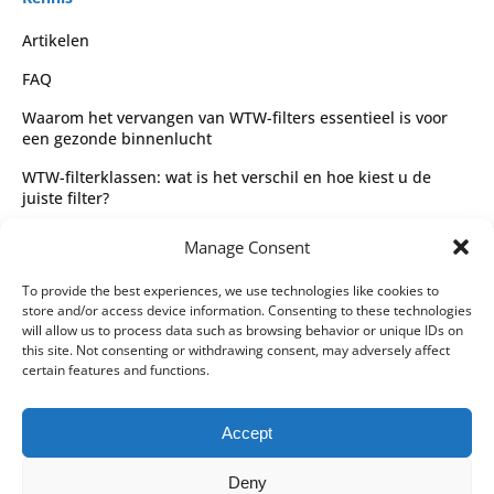
Artikelen
FAQ
Waarom het vervangen van WTW-filters essentieel is voor
een gezonde binnenlucht
WTW-filterklassen: wat is het verschil en hoe kiest u de
juiste filter?
Complete gids voor WTW-filtertypes en het kiezen van de
Manage Consent
juiste filter
Wettelijk
To provide the best experiences, we use technologies like cookies to
store and/or access device information. Consenting to these technologies
Algemene voorwaarden
will allow us to process data such as browsing behavior or unique IDs on
this site. Not consenting or withdrawing consent, may adversely affect
Privacybeleid
certain features and functions.
Leveringspartners
Accept
Betaalmethoden
Deny