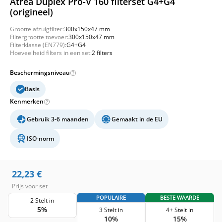
Atrea Duplex Pro-V 160 filterset G4+G4
(origineel)
Grootte afzuigfilter:
300x150x47 mm
Filtergrootte toevoer:
300x150x47 mm
Filterklasse (EN779):
G4+G4
Hoeveelheid filters in een set:
2 filters
Beschermingsniveau
Basis
Kenmerken
Gebruik 3-6 maanden
Gemaakt in de EU
ISO-norm
22,23
€
Prijs voor set
POPULAIRE
BESTE WAARDE
2 Stelt in
5%
3 Stelt in
4+ Stelt in
10%
15%