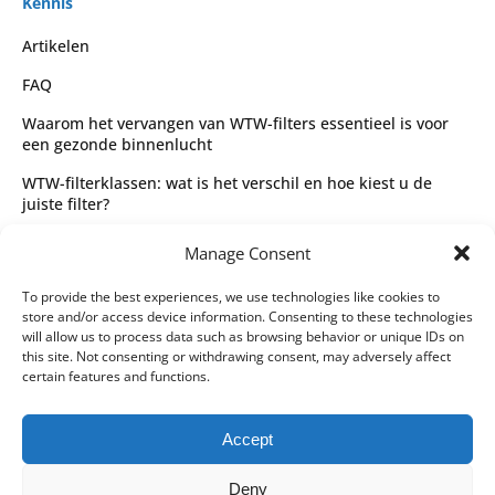
Kennis
Artikelen
FAQ
Waarom het vervangen van WTW-filters essentieel is voor
een gezonde binnenlucht
WTW-filterklassen: wat is het verschil en hoe kiest u de
juiste filter?
Complete gids voor WTW-filtertypes en het kiezen van de
Manage Consent
juiste filter
Wettelijk
To provide the best experiences, we use technologies like cookies to
store and/or access device information. Consenting to these technologies
Algemene voorwaarden
will allow us to process data such as browsing behavior or unique IDs on
this site. Not consenting or withdrawing consent, may adversely affect
Privacybeleid
certain features and functions.
Leveringspartners
Accept
Betaalmethoden
Deny