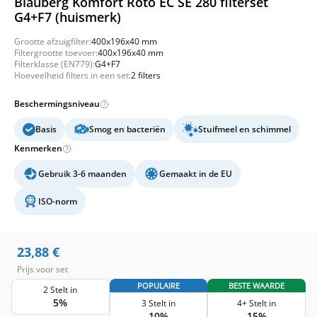
Blauberg Komfort Roto EC SE 280 filterset
G4+F7 (huismerk)
Grootte afzuigfilter:
400x196x40 mm
Filtergrootte toevoer:
400x196x40 mm
Filterklasse (EN779):
G4+F7
Hoeveelheid filters in een set:
2 filters
Beschermingsniveau
Basis
Smog en bacteriën
Stuifmeel en schimmel
Kenmerken
Gebruik 3-6 maanden
Gemaakt in de EU
ISO-norm
23,88
€
Prijs voor set
POPULAIRE
BESTE WAARDE
2 Stelt in
5%
3 Stelt in
4+ Stelt in
10%
15%