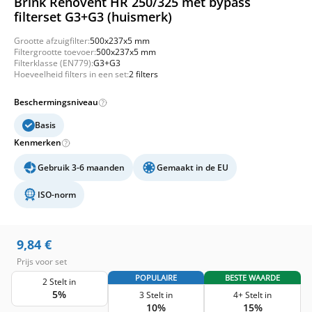
Brink Renovent HR 250/325 met bypass
filterset G3+G3 (huismerk)
Grootte afzuigfilter:
500x237x5 mm
Filtergrootte toevoer:
500x237x5 mm
Filterklasse (EN779):
G3+G3
Hoeveelheid filters in een set:
2 filters
Beschermingsniveau
Basis
Kenmerken
Gebruik 3-6 maanden
Gemaakt in de EU
ISO-norm
9,84
€
Prijs voor set
POPULAIRE
BESTE WAARDE
2 Stelt in
5%
3 Stelt in
4+ Stelt in
10%
15%