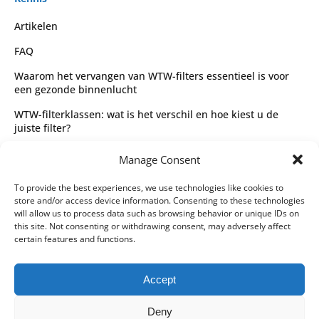
Artikelen
FAQ
Waarom het vervangen van WTW-filters essentieel is voor
een gezonde binnenlucht
WTW-filterklassen: wat is het verschil en hoe kiest u de
juiste filter?
Complete gids voor WTW-filtertypes en het kiezen van de
Manage Consent
juiste filter
Wettelijk
To provide the best experiences, we use technologies like cookies to
store and/or access device information. Consenting to these technologies
Algemene voorwaarden
will allow us to process data such as browsing behavior or unique IDs on
this site. Not consenting or withdrawing consent, may adversely affect
Privacybeleid
certain features and functions.
Leveringspartners
Accept
Betaalmethoden
Deny