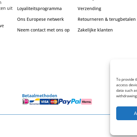
n
en uit
Loyaliteitsprogramma
Verzending
Ons Europese netwerk
Retourneren & terugbetalen
we
Neem contact met ons op
Zakelijke klanten
To provide t
access devic
data such as
Betaalmethoden
withdrawing 
A