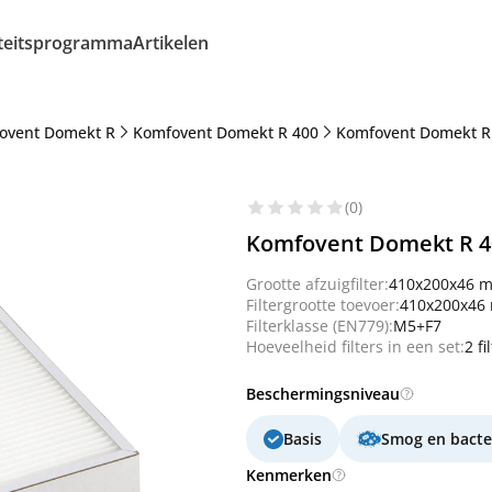
iteitsprogramma
Artikelen
ovent Domekt R
Komfovent Domekt R 400
Komfovent Domekt R
(0)
Komfovent Domekt R 400
Grootte afzuigfilter:
410x200x46 
Filtergrootte toevoer:
410x200x46
Filterklasse (EN779):
M5+F7
Hoeveelheid filters in een set:
2 fi
Beschermingsniveau
Basis
Smog en bacte
Kenmerken