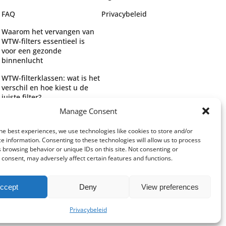
FAQ
Privacybeleid
Waarom het vervangen van
WTW-filters essentieel is
voor een gezonde
binnenlucht
WTW-filterklassen: wat is het
verschil en hoe kiest u de
juiste filter?
Manage Consent
Complete gids voor WTW-
filtertypes en het kiezen van
he best experiences, we use technologies like cookies to store and/or
de juiste filter
e information. Consenting to these technologies will allow us to process
 browsing behavior or unique IDs on this site. Not consenting or
consent, may adversely affect certain features and functions.
ccept
Deny
View preferences
Privacybeleid