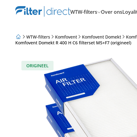
WTW-filters
Over ons
Loyal
WTW-filters
Komfovent
Komfovent Domekt
Komf
Komfovent Domekt R 400 H C6 filterset M5+F7 (origineel)
Over ons
Loyaliteitsprogramma
Artikelen
ORIGINEEL