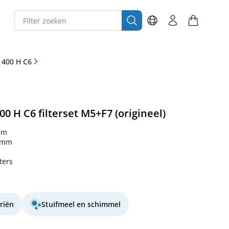
 400 H C6
 H C6 filterset M5+F7 (origineel)
mm
 mm
lters
riën
Stuifmeel en schimmel