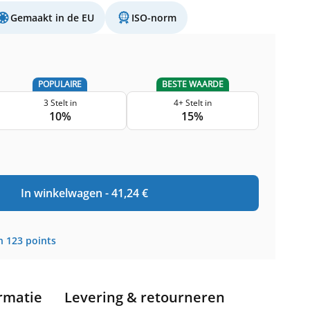
Gemaakt in de EU
ISO-norm
POPULAIRE
BESTE WAARDE
3 Stelt in
4+ Stelt in
10%
15%
In winkelwagen -
41,24
€
n
123
points
rmatie
Levering & retourneren