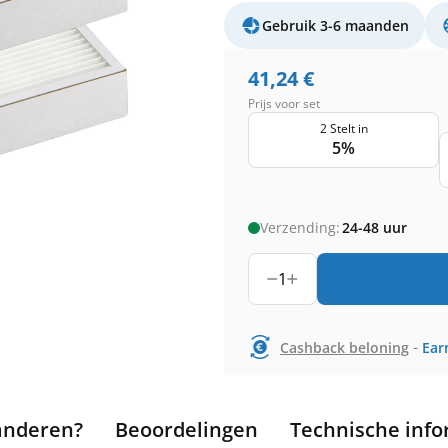
Gebruik 3-6 maanden
41,24
€
Prijs voor set
2 Stelt in
5%
Verzending:
24-48 uur
1
-
Cashback beloning
Ear
anderen?
Beoordelingen
Technische info