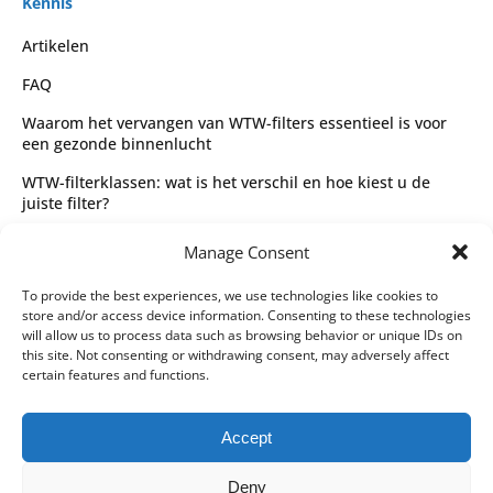
Kennis
Artikelen
FAQ
Waarom het vervangen van WTW-filters essentieel is voor
een gezonde binnenlucht
WTW-filterklassen: wat is het verschil en hoe kiest u de
juiste filter?
Complete gids voor WTW-filtertypes en het kiezen van de
Manage Consent
juiste filter
Wettelijk
To provide the best experiences, we use technologies like cookies to
store and/or access device information. Consenting to these technologies
Algemene voorwaarden
will allow us to process data such as browsing behavior or unique IDs on
this site. Not consenting or withdrawing consent, may adversely affect
Privacybeleid
certain features and functions.
Leveringspartners
Accept
Betaalmethoden
Deny