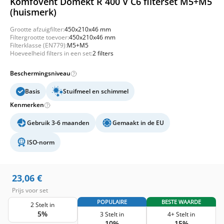
Komfovent Domekt R 400 V C6 filterset M5+M5
(huismerk)
Grootte afzuigfilter:
450x210x46 mm
Filtergrootte toevoer:
450x210x46 mm
Filterklasse (EN779):
M5+M5
Hoeveelheid filters in een set:
2 filters
Beschermingsniveau
Basis
Stuifmeel en schimmel
Kenmerken
Gebruik 3-6 maanden
Gemaakt in de EU
ISO-norm
23,06
€
Prijs voor set
POPULAIRE
BESTE WAARDE
2 Stelt in
5%
3 Stelt in
4+ Stelt in
10%
15%