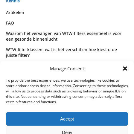
Kennis
Artikelen
FAQ
Waarom het vervangen van WTW-filters essentieel is voor
een gezonde binnenlucht
WTW-filterklassen: wat is het verschil en hoe kiest u de
juiste filter?
Complete gids voor WTW-filtertypes en het kiezen van de
Manage Consent
juiste filter
Wettelijk
To provide the best experiences, we use technologies like cookies to
store and/or access device information. Consenting to these technologies
Algemene voorwaarden
will allow us to process data such as browsing behavior or unique IDs on
this site. Not consenting or withdrawing consent, may adversely affect
Privacybeleid
certain features and functions.
Leveringspartners
Accept
Betaalmethoden
Deny