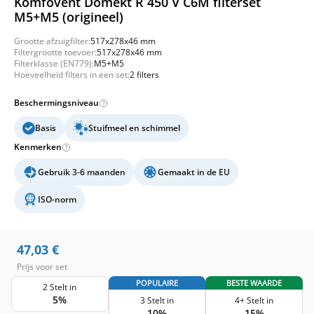
Komfovent Domekt R 450 V C6M filterset
M5+M5 (origineel)
Grootte afzuigfilter:
517x278x46 mm
Filtergrootte toevoer:
517x278x46 mm
Filterklasse (EN779):
M5+M5
Hoeveelheid filters in een set:
2 filters
Beschermingsniveau
Basis
Stuifmeel en schimmel
Kenmerken
Gebruik 3-6 maanden
Gemaakt in de EU
ISO-norm
47,03
€
Prijs voor set
POPULAIRE
BESTE WAARDE
2 Stelt in
5%
3 Stelt in
4+ Stelt in
10%
15%