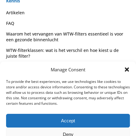
Kennis
Artikelen
FAQ
Waarom het vervangen van WTW-filters essentieel is voor
een gezonde binnenlucht
WTW-filterklassen: wat is het verschil en hoe kiest u de
juiste filter?
Complete gids voor WTW-filtertypes en het kiezen van de
Manage Consent
juiste filter
Wettelijk
To provide the best experiences, we use technologies like cookies to
store and/or access device information. Consenting to these technologies
Algemene voorwaarden
will allow us to process data such as browsing behavior or unique IDs on
this site. Not consenting or withdrawing consent, may adversely affect
Privacybeleid
certain features and functions.
Leveringspartners
Accept
Betaalmethoden
Deny