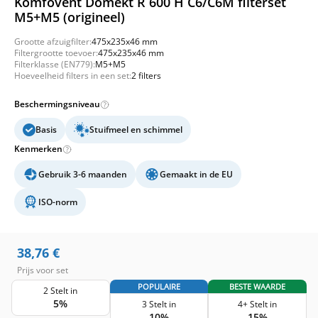
Komfovent Domekt R 600 H C6/C6M filterset
M5+M5 (origineel)
Grootte afzuigfilter:
475x235x46 mm
Filtergrootte toevoer:
475x235x46 mm
Filterklasse (EN779):
M5+M5
Hoeveelheid filters in een set:
2 filters
Beschermingsniveau
Basis
Stuifmeel en schimmel
Kenmerken
Gebruik 3-6 maanden
Gemaakt in de EU
ISO-norm
38,76
€
Prijs voor set
POPULAIRE
BESTE WAARDE
2 Stelt in
5%
3 Stelt in
4+ Stelt in
10%
15%