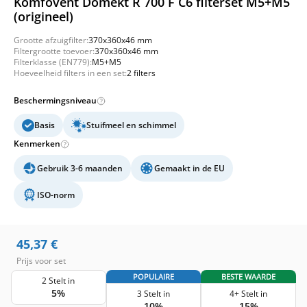
Komfovent Domekt R 700 F C6 filterset M5+M5
(origineel)
Grootte afzuigfilter:
370x360x46 mm
Filtergrootte toevoer:
370x360x46 mm
Filterklasse (EN779):
M5+M5
Hoeveelheid filters in een set:
2 filters
Beschermingsniveau
Basis
Stuifmeel en schimmel
Kenmerken
Gebruik 3-6 maanden
Gemaakt in de EU
ISO-norm
45,37
€
Prijs voor set
POPULAIRE
BESTE WAARDE
2 Stelt in
5%
3 Stelt in
4+ Stelt in
10%
15%