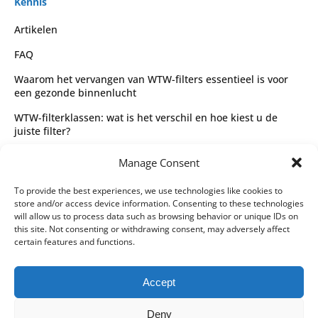
Kennis
Artikelen
FAQ
Waarom het vervangen van WTW-filters essentieel is voor
een gezonde binnenlucht
WTW-filterklassen: wat is het verschil en hoe kiest u de
juiste filter?
Complete gids voor WTW-filtertypes en het kiezen van de
Manage Consent
juiste filter
Wettelijk
To provide the best experiences, we use technologies like cookies to
store and/or access device information. Consenting to these technologies
Algemene voorwaarden
will allow us to process data such as browsing behavior or unique IDs on
this site. Not consenting or withdrawing consent, may adversely affect
Privacybeleid
certain features and functions.
Leveringspartners
Accept
Betaalmethoden
Deny