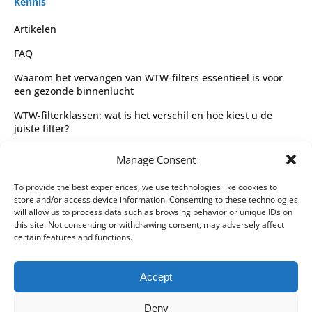
Kennis
Artikelen
FAQ
Waarom het vervangen van WTW-filters essentieel is voor
een gezonde binnenlucht
WTW-filterklassen: wat is het verschil en hoe kiest u de
juiste filter?
Complete gids voor WTW-filtertypes en het kiezen van de
Manage Consent
juiste filter
Wettelijk
To provide the best experiences, we use technologies like cookies to
store and/or access device information. Consenting to these technologies
Algemene voorwaarden
will allow us to process data such as browsing behavior or unique IDs on
this site. Not consenting or withdrawing consent, may adversely affect
Privacybeleid
certain features and functions.
Leveringspartners
Accept
Betaalmethoden
Deny