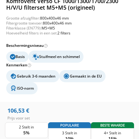
Komfovent Verso CF 1000/1300/1700/2300
H/V/U filterset M5+M5 (origineel)
Grootte afzuigfilter:
800x400x46 mm
Filtergrootte toevoer:
800x400x46 mm
Filterklasse (EN779):
M5+M5
Hoeveelheid filters in een set:
2 filters
Beschermingsniveau
Basis
Stuifmeel en schimmel
Kenmerken
Gebruik 3-6 maanden
Gemaakt in de EU
ISO-norm
106,53
€
Prijs voor set
POPULAIRE
BESTE WAARDE
2 Stelt in
5%
3 Stelt in
4+ Stelt in
10%
15%