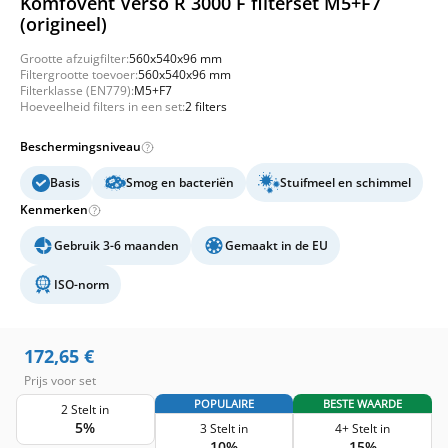
Komfovent Verso R 3000 F filterset M5+F7
(origineel)
Grootte afzuigfilter:
560x540x96 mm
Filtergrootte toevoer:
560x540x96 mm
Filterklasse (EN779):
M5+F7
Hoeveelheid filters in een set:
2 filters
Beschermingsniveau
Basis
Smog en bacteriën
Stuifmeel en schimmel
Kenmerken
Gebruik 3-6 maanden
Gemaakt in de EU
ISO-norm
172,65
€
Prijs voor set
POPULAIRE
BESTE WAARDE
2 Stelt in
5%
3 Stelt in
4+ Stelt in
10%
15%