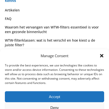
Kennis
Artikelen
FAQ
Waarom het vervangen van WTW-filters essentieel is voor
een gezonde binnenlucht
WTW-filterklassen: wat is het verschil en hoe kiest u de
juiste filter?
Complete gids voor WTW-filtertypes en het kiezen van de
Manage Consent
juiste filter
Wettelijk
To provide the best experiences, we use technologies like cookies to
store and/or access device information. Consenting to these technologies
Algemene voorwaarden
will allow us to process data such as browsing behavior or unique IDs on
this site. Not consenting or withdrawing consent, may adversely affect
Privacybeleid
certain features and functions.
Leveringspartners
Accept
Betaalmethoden
Deny