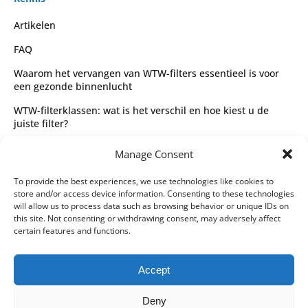
Artikelen
FAQ
Waarom het vervangen van WTW-filters essentieel is voor
een gezonde binnenlucht
WTW-filterklassen: wat is het verschil en hoe kiest u de
juiste filter?
Complete gids voor WTW-filtertypes en het kiezen van de
Manage Consent
juiste filter
Wettelijk
To provide the best experiences, we use technologies like cookies to
store and/or access device information. Consenting to these technologies
Algemene voorwaarden
will allow us to process data such as browsing behavior or unique IDs on
this site. Not consenting or withdrawing consent, may adversely affect
Privacybeleid
certain features and functions.
Leveringspartners
Accept
Betaalmethoden
Deny