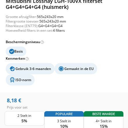
Mitsubishi Lossnay LGH-100VX filterset
G4+G4+G4+G4 (huismerk)
Grootte afzuigfilter:
565x243x20 mm
Filtergrootte toevoer:
565x243x20 mm
Filterklasse (EN779):
G4+G4+G4+G4
Hoeveelheid filters in een set:
4 filters
Beschermingsniveau
Basis
Kenmerken
Gebruik 3-6 maanden
Gemaakt in de EU
ISO-norm
8,18
€
Prijs voor set
POPULAIRE
BESTE WAARDE
2 Stelt in
5%
3 Stelt in
4+ Stelt in
10%
15%