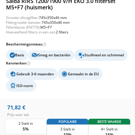
Salda RIRS 1200/1900 V/H EKO 3.0 filterset
M5+F7 (huismerk)
Grootte afzuigfilter:
745x350x46 mm
Filtergrootte toevoer:
745x350x46 mm
Filterklasse (EN779):
M5+F7
Hoeveelheid filters in een set:
2 filters
Beschermingsniveau
Basis
Smog en bacteriën
Stuifmeel en schimmel
Kenmerken
Gebruik 3-6 maanden
Gemaakt in de EU
ISO-norm
71,82
€
Prijs voor set
POPULAIRE
BESTE WAARDE
2 Stelt in
5%
3 Stelt in
4+ Stelt in
10%
15%