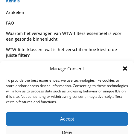
Kennis
Artikelen
FAQ
Waarom het vervangen van WTW-filters essentieel is voor
een gezonde binnenlucht
WTW-filterklassen: wat is het verschil en hoe kiest u de
juiste filter?
Complete gids voor WTW-filtertypes en het kiezen van de
Manage Consent
juiste filter
Wettelijk
To provide the best experiences, we use technologies like cookies to
store and/or access device information. Consenting to these technologies
Algemene voorwaarden
will allow us to process data such as browsing behavior or unique IDs on
this site. Not consenting or withdrawing consent, may adversely affect
Privacybeleid
certain features and functions.
Leveringspartners
Accept
Betaalmethoden
Deny