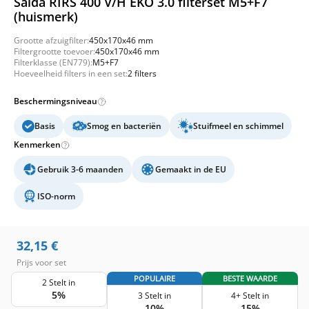
Salda RIRS 400 V/H EKO 3.0 filterset M5+F7
(huismerk)
Grootte afzuigfilter:
450x170x46 mm
Filtergrootte toevoer:
450x170x46 mm
Filterklasse (EN779):
M5+F7
Hoeveelheid filters in een set:
2 filters
Beschermingsniveau
Basis
Smog en bacteriën
Stuifmeel en schimmel
Kenmerken
Gebruik 3-6 maanden
Gemaakt in de EU
ISO-norm
32,15
€
Prijs voor set
POPULAIRE
BESTE WAARDE
2 Stelt in
5%
3 Stelt in
4+ Stelt in
10%
15%