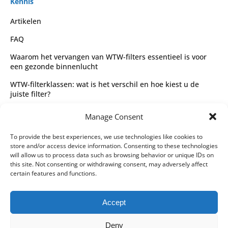
Kennis
Artikelen
FAQ
Waarom het vervangen van WTW-filters essentieel is voor
een gezonde binnenlucht
WTW-filterklassen: wat is het verschil en hoe kiest u de
juiste filter?
Complete gids voor WTW-filtertypes en het kiezen van de
Manage Consent
juiste filter
Wettelijk
To provide the best experiences, we use technologies like cookies to
store and/or access device information. Consenting to these technologies
Algemene voorwaarden
will allow us to process data such as browsing behavior or unique IDs on
this site. Not consenting or withdrawing consent, may adversely affect
Privacybeleid
certain features and functions.
Leveringspartners
Accept
Betaalmethoden
Deny