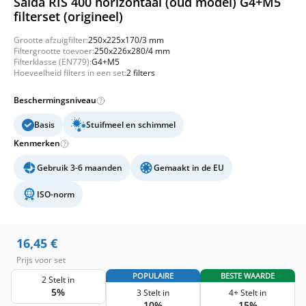
Salda RIS 400 horizontaal (oud model) G4+M5
filterset (origineel)
Grootte afzuigfilter:
250x225x170/3 mm
Filtergrootte toevoer:
250x226x280/4 mm
Filterklasse (EN779):
G4+M5
Hoeveelheid filters in een set:
2 filters
Beschermingsniveau
Basis
Stuifmeel en schimmel
Kenmerken
Gebruik 3-6 maanden
Gemaakt in de EU
ISO-norm
16,45
€
Prijs voor set
POPULAIRE
BESTE WAARDE
2 Stelt in
5%
3 Stelt in
4+ Stelt in
10%
15%