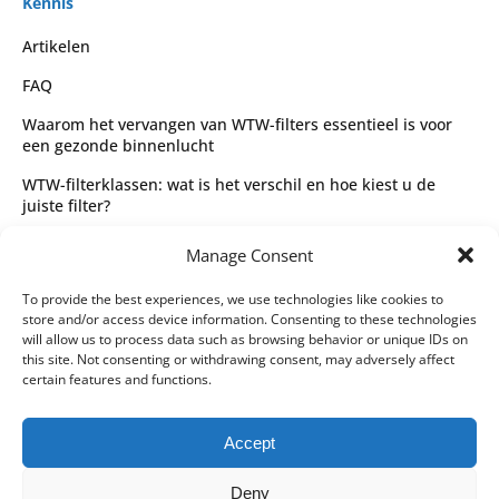
Kennis
Artikelen
FAQ
Waarom het vervangen van WTW-filters essentieel is voor
een gezonde binnenlucht
WTW-filterklassen: wat is het verschil en hoe kiest u de
juiste filter?
Complete gids voor WTW-filtertypes en het kiezen van de
Manage Consent
juiste filter
Wettelijk
To provide the best experiences, we use technologies like cookies to
store and/or access device information. Consenting to these technologies
Algemene voorwaarden
will allow us to process data such as browsing behavior or unique IDs on
this site. Not consenting or withdrawing consent, may adversely affect
Privacybeleid
certain features and functions.
Leveringspartners
Accept
Betaalmethoden
Deny