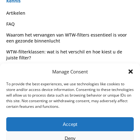
Kennis
Artikelen
FAQ
Waarom het vervangen van WTW-filters essentieel is voor
een gezonde binnenlucht
WTW-filterklassen: wat is het verschil en hoe kiest u de
juiste filter?
Complete gids voor WTW-filtertypes en het kiezen van de
Manage Consent
juiste filter
Wettelijk
To provide the best experiences, we use technologies like cookies to
store and/or access device information. Consenting to these technologies
Algemene voorwaarden
will allow us to process data such as browsing behavior or unique IDs on
this site. Not consenting or withdrawing consent, may adversely affect
Privacybeleid
certain features and functions.
Leveringspartners
Accept
Betaalmethoden
Deny