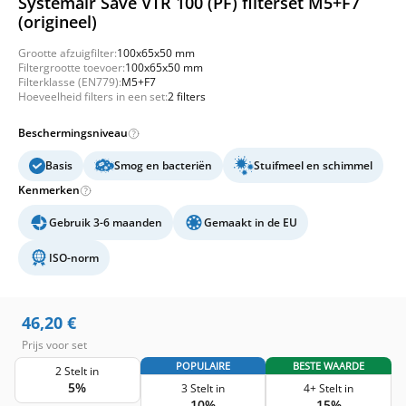
Systemair Save VTR 100 (PF) filterset M5+F7
(origineel)
Grootte afzuigfilter:
100x65x50 mm
Filtergrootte toevoer:
100x65x50 mm
Filterklasse (EN779):
M5+F7
Hoeveelheid filters in een set:
2 filters
Beschermingsniveau
Basis
Smog en bacteriën
Stuifmeel en schimmel
Kenmerken
Gebruik 3-6 maanden
Gemaakt in de EU
ISO-norm
46,20
€
Prijs voor set
POPULAIRE
BESTE WAARDE
2 Stelt in
5%
3 Stelt in
4+ Stelt in
10%
15%