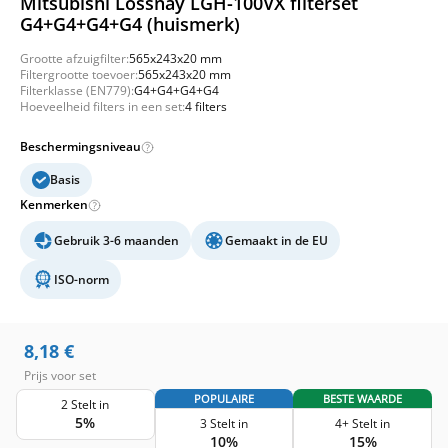
Mitsubishi Lossnay LGH-100VX filterset
G4+G4+G4+G4 (huismerk)
Grootte afzuigfilter:
565x243x20 mm
Filtergrootte toevoer:
565x243x20 mm
Filterklasse (EN779):
G4+G4+G4+G4
Hoeveelheid filters in een set:
4 filters
Beschermingsniveau
Basis
Kenmerken
Gebruik 3-6 maanden
Gemaakt in de EU
ISO-norm
8,18
€
Prijs voor set
POPULAIRE
BESTE WAARDE
2 Stelt in
5%
3 Stelt in
4+ Stelt in
10%
15%