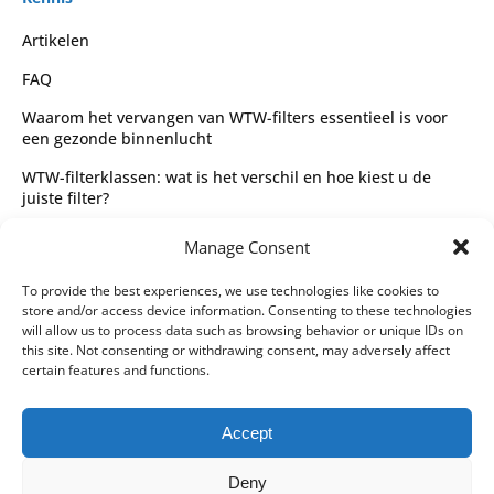
Artikelen
FAQ
Waarom het vervangen van WTW-filters essentieel is voor
een gezonde binnenlucht
WTW-filterklassen: wat is het verschil en hoe kiest u de
juiste filter?
Complete gids voor WTW-filtertypes en het kiezen van de
Manage Consent
juiste filter
Wettelijk
To provide the best experiences, we use technologies like cookies to
store and/or access device information. Consenting to these technologies
Algemene voorwaarden
will allow us to process data such as browsing behavior or unique IDs on
this site. Not consenting or withdrawing consent, may adversely affect
Privacybeleid
certain features and functions.
Leveringspartners
Accept
Betaalmethoden
Deny