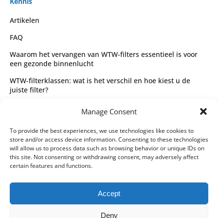
Kennis
Artikelen
FAQ
Waarom het vervangen van WTW-filters essentieel is voor
een gezonde binnenlucht
WTW-filterklassen: wat is het verschil en hoe kiest u de
juiste filter?
Complete gids voor WTW-filtertypes en het kiezen van de
Manage Consent
juiste filter
Wettelijk
To provide the best experiences, we use technologies like cookies to
store and/or access device information. Consenting to these technologies
Algemene voorwaarden
will allow us to process data such as browsing behavior or unique IDs on
this site. Not consenting or withdrawing consent, may adversely affect
Privacybeleid
certain features and functions.
Leveringspartners
Accept
Betaalmethoden
Deny