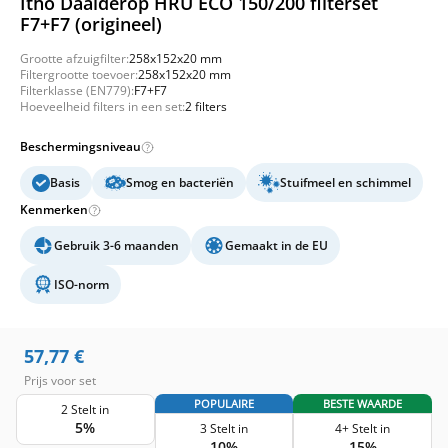
Itho Daalderop HRU ECO 150/200 filterset
F7+F7 (origineel)
Grootte afzuigfilter:
258x152x20 mm
Filtergrootte toevoer:
258x152x20 mm
Filterklasse (EN779):
F7+F7
Hoeveelheid filters in een set:
2 filters
Beschermingsniveau
Basis
Smog en bacteriën
Stuifmeel en schimmel
Kenmerken
Gebruik 3-6 maanden
Gemaakt in de EU
ISO-norm
57,77
€
Prijs voor set
POPULAIRE
BESTE WAARDE
2 Stelt in
5%
3 Stelt in
4+ Stelt in
10%
15%