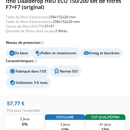
Itho Daalderop HRU ECO 150/200 set de filtres
F7+F7 (original)
Taille du filtre d'extraction:
258x152x20 mm
Taille du filtre d'alimentation:
258x152x20 mm
Classe de filtre (EN779):
F7+F7
Quantité de filtres dans un jeu:
2 filtres
Niveau de protection
De base
Pollen et moisissures
Smog et bactéries
Caractéristiques
Fabriqué dans l'UE
Norme ISO
Utilisation 3-6 mois
57,77
€
Prix pour l'ensemble
POPULAIRE
TOP QUALITÉ/PRIX
2 Jeux
5%
3 Jeux
4+ Jeux
10%
15%