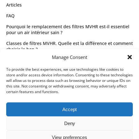
Articles
FAQ
Pourquoi le remplacement des filtres MVHR est-il essentiel
pour un air intérieur sain ?
Classes de filtres MVHR. Quelle est la différence et comment
choisir le bon ?
Manage Consent
Guide complet des types de filtres MVHR et de leur sélection
Juridique
To provide the best experiences, we use technologies like cookies to
store and/or access device information. Consenting to these technologies
Conditions générales d’utilisation
will allow us to process data such as browsing behavior or unique IDs on
this site. Not consenting or withdrawing consent, may adversely affect
Politique de confidentialité
certain features and functions.
Partenaires de livraison
Accept
Modes de paiement
Deny
View preferences