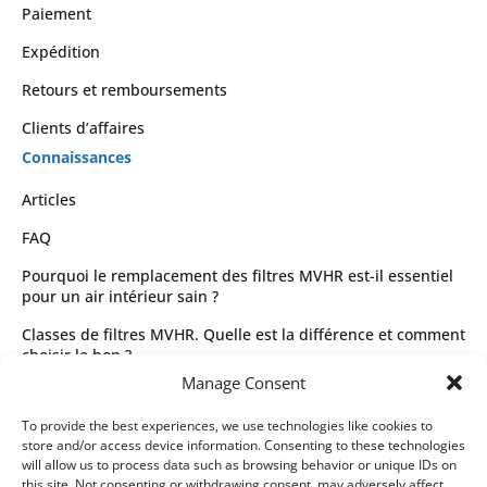
Paiement
Expédition
Retours et remboursements
Clients d’affaires
Connaissances
Articles
FAQ
Pourquoi le remplacement des filtres MVHR est-il essentiel
pour un air intérieur sain ?
Classes de filtres MVHR. Quelle est la différence et comment
choisir le bon ?
Manage Consent
Guide complet des types de filtres MVHR et de leur sélection
Juridique
To provide the best experiences, we use technologies like cookies to
store and/or access device information. Consenting to these technologies
Conditions générales d’utilisation
will allow us to process data such as browsing behavior or unique IDs on
this site. Not consenting or withdrawing consent, may adversely affect