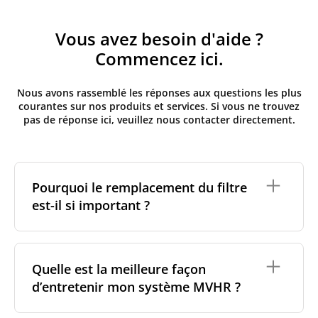
Vous avez besoin d'aide ?
Commencez ici.
Nous avons rassemblé les réponses aux questions les plus
courantes sur nos produits et services. Si vous ne trouvez
pas de réponse ici, veuillez nous contacter directement.
Pourquoi le remplacement du filtre
est-il si important ?
Des filtres propres sont essentiels à la fois pour
votre santé et pour la performance de votre système
Quelle est la meilleure façon
de ventilation. Au fil du temps, la poussière, les
d’entretenir mon système MVHR ?
bactéries et les champignons peuvent s'accumuler
dans les filtres, le système et les conduits d'air. Si les
filtres sont saturés, votre unité MVHR doit travailler