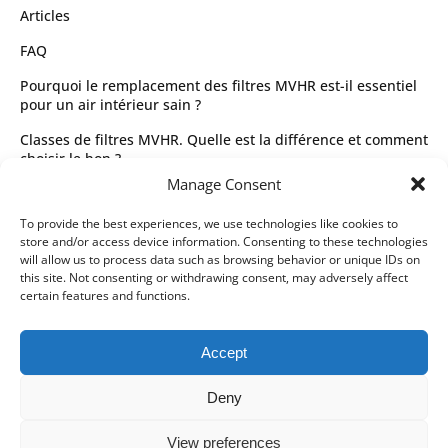
Articles
FAQ
Pourquoi le remplacement des filtres MVHR est-il essentiel
pour un air intérieur sain ?
Classes de filtres MVHR. Quelle est la différence et comment
choisir le bon ?
Manage Consent
Guide complet des types de filtres MVHR et de leur sélection
Juridique
To provide the best experiences, we use technologies like cookies to
store and/or access device information. Consenting to these technologies
Conditions générales d’utilisation
will allow us to process data such as browsing behavior or unique IDs on
this site. Not consenting or withdrawing consent, may adversely affect
Politique de confidentialité
certain features and functions.
Partenaires de livraison
Accept
Modes de paiement
Deny
View preferences