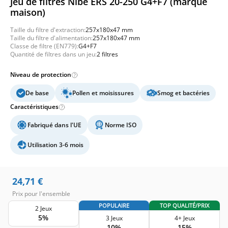
Jeu de filtres Nibe ERS 20-250 G4+F7 (marque
maison)
Taille du filtre d'extraction:
257x180x47 mm
Taille du filtre d'alimentation:
257x180x47 mm
Classe de filtre (EN779):
G4+F7
Quantité de filtres dans un jeu:
2 filtres
Niveau de protection
De base
Pollen et moisissures
Smog et bactéries
Caractéristiques
Fabriqué dans l'UE
Norme ISO
Utilisation 3-6 mois
24,71
€
Prix pour l'ensemble
POPULAIRE
TOP QUALITÉ/PRIX
2 Jeux
5%
3 Jeux
4+ Jeux
10%
15%