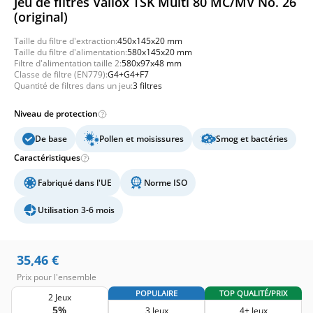
Jeu de filtres Vallox TSK Multi 80 MC/MV No. 26
(original)
Taille du filtre d'extraction:
450x145x20 mm
Taille du filtre d'alimentation:
580x145x20 mm
Filtre d'alimentation taille 2:
580x97x48 mm
Classe de filtre (EN779):
G4+G4+F7
Quantité de filtres dans un jeu:
3 filtres
Niveau de protection
De base
Pollen et moisissures
Smog et bactéries
Caractéristiques
Fabriqué dans l'UE
Norme ISO
Utilisation 3-6 mois
35,46
€
Prix pour l'ensemble
POPULAIRE
TOP QUALITÉ/PRIX
2 Jeux
5%
3 Jeux
4+ Jeux