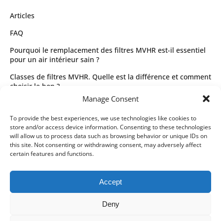
Articles
FAQ
Pourquoi le remplacement des filtres MVHR est-il essentiel
pour un air intérieur sain ?
Classes de filtres MVHR. Quelle est la différence et comment
choisir le bon ?
Manage Consent
Guide complet des types de filtres MVHR et de leur sélection
Juridique
To provide the best experiences, we use technologies like cookies to
store and/or access device information. Consenting to these technologies
Conditions générales d’utilisation
will allow us to process data such as browsing behavior or unique IDs on
this site. Not consenting or withdrawing consent, may adversely affect
Politique de confidentialité
certain features and functions.
Partenaires de livraison
Accept
Modes de paiement
Deny