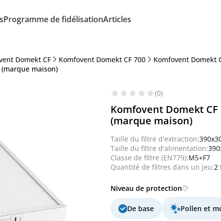
s
Programme de fidélisation
Articles
vent Domekt CF
Komfovent Domekt CF 700
Komfovent Domekt 
7 (marque maison)
(0)
Komfovent Domekt CF 7
(marque maison)
Taille du filtre d'extraction:
390x3
Taille du filtre d'alimentation:
390
Classe de filtre (EN779):
M5+F7
Quantité de filtres dans un jeu:
2 
Niveau de protection
De base
Pollen et m