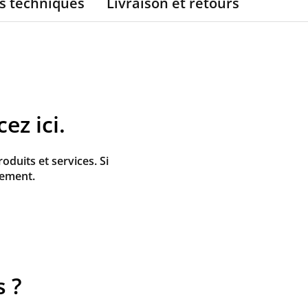
s techniques
Livraison et retours
z ici.
duits et services. Si
tement.
 ?