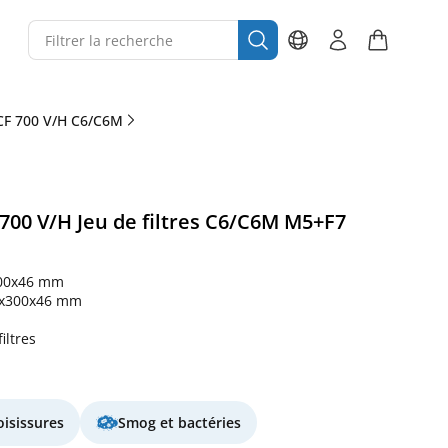
CF 700 V/H C6/C6M
00 V/H Jeu de filtres C6/C6M M5+F7
00x46 mm
x300x46 mm
filtres
oisissures
Smog et bactéries