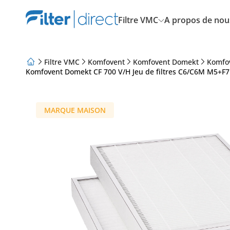
Filtre VMC
A propos de nou
Filtre VMC
Komfovent
Komfovent Domekt
Komfo
Komfovent Domekt CF 700 V/H Jeu de filtres C6/C6M M5+F
A propos de nous
Programme de fidélisation
Articles
MARQUE MAISON