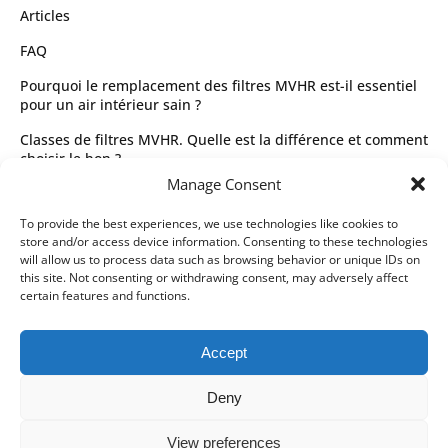
Articles
FAQ
Pourquoi le remplacement des filtres MVHR est-il essentiel
pour un air intérieur sain ?
Classes de filtres MVHR. Quelle est la différence et comment
choisir le bon ?
Manage Consent
Guide complet des types de filtres MVHR et de leur sélection
Juridique
To provide the best experiences, we use technologies like cookies to
store and/or access device information. Consenting to these technologies
Conditions générales d’utilisation
will allow us to process data such as browsing behavior or unique IDs on
this site. Not consenting or withdrawing consent, may adversely affect
Politique de confidentialité
certain features and functions.
Partenaires de livraison
Accept
Modes de paiement
Deny
View preferences