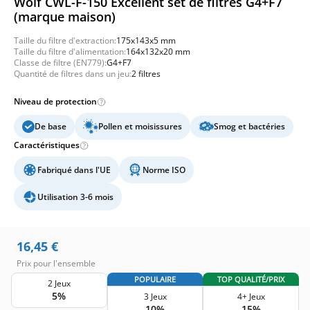
Wolf CWL-F-150 Excellent set de filtres G4+F7
(marque maison)
Taille du filtre d'extraction:
175x143x5 mm
Taille du filtre d'alimentation:
164x132x20 mm
Classe de filtre (EN779):
G4+F7
Quantité de filtres dans un jeu:
2 filtres
Niveau de protection
De base
Pollen et moisissures
Smog et bactéries
Caractéristiques
Fabriqué dans l'UE
Norme ISO
Utilisation 3-6 mois
16,45
€
Prix pour l'ensemble
POPULAIRE
TOP QUALITÉ/PRIX
2 Jeux
5%
3 Jeux
4+ Jeux
10%
15%